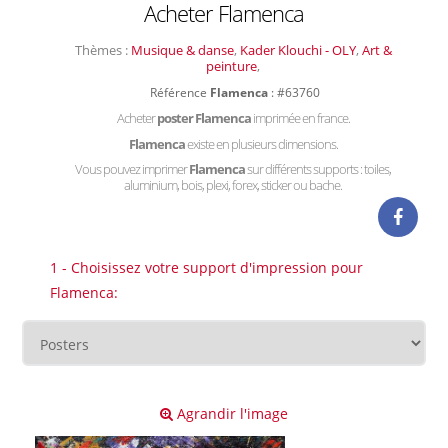
Acheter Flamenca
Thèmes :
Musique & danse
,
Kader Klouchi - OLY
,
Art &
peinture
,
Référence
Flamenca
: #63760
Acheter
poster Flamenca
imprimée en france.
Flamenca
existe en plusieurs dimensions.
Vous pouvez imprimer
Flamenca
sur différents supports : toiles,
aluminium, bois, plexi, forex, sticker ou bache.
1 - Choisissez votre support d'impression pour
Flamenca:
Agrandir l'image