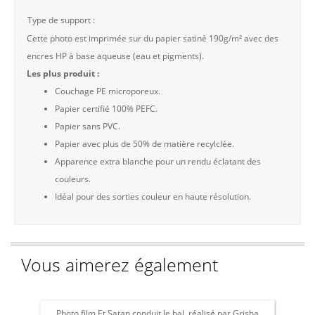
Type de support :
Cette photo est imprimée sur du papier satiné 190g/m² avec des
encres HP à base aqueuse (eau et pigments).
Les plus produit :
Couchage PE microporeux.
Papier certifié 100% PEFC.
Papier sans PVC.
Papier avec plus de 50% de matière recylclée.
Apparence extra blanche pour un rendu éclatant des
couleurs.
Idéal pour des sorties couleur en haute résolution.
Vous aimerez également
Photo film Et Satan conduit le bal, réalisé par Grisha
Photo