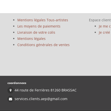
Mentions légales Tous-artistes
Espace client
Les moyens de paiements
Je me 
Livraison de votre colis
Je cré
Mentions légales
Conditions générales de ventes
coordonnees
44 route de Ferrières 81260 BRASSAC
services.clients.aep@gmail.com