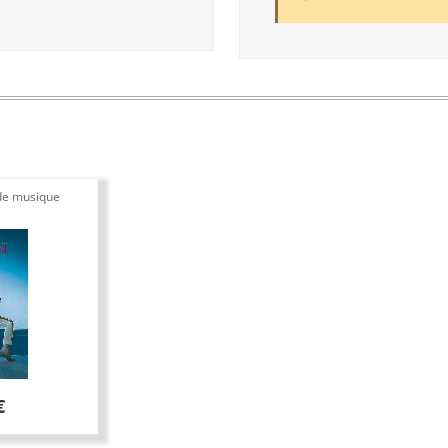
de musique
€