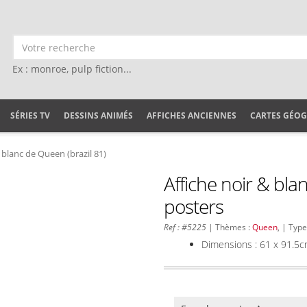
Ex : monroe, pulp fiction...
SÉRIES TV
DESSINS ANIMÉS
AFFICHES ANCIENNES
CARTES GÉO
 blanc de Queen (brazil 81)
Affiche noir & bla
posters
Ref : #5225
| Thèmes :
Queen
, | Type
Dimensions : 61 x 91.5