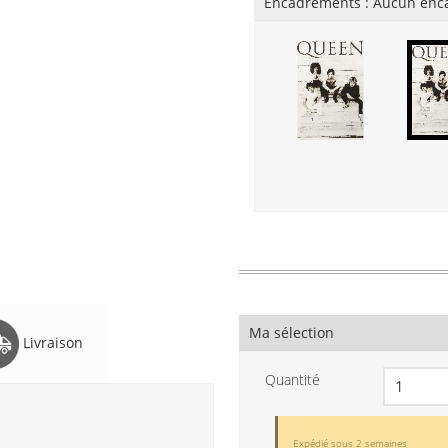
Encadrements :
Aucun enc
Ma sélection
Livraison
Quantité
Expédié sous 2 semaines