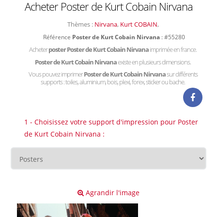
Acheter Poster de Kurt Cobain Nirvana
Thèmes :
Nirvana
,
Kurt COBAIN
,
Référence
Poster de Kurt Cobain Nirvana
: #55280
Acheter
poster Poster de Kurt Cobain Nirvana
imprimée en france.
Poster de Kurt Cobain Nirvana
existe en plusieurs dimensions.
Vous pouvez imprimer
Poster de Kurt Cobain Nirvana
sur différents
supports : toiles, aluminium, bois, plexi, forex, sticker ou bache.
1 - Choisissez votre support d'impression pour Poster
de Kurt Cobain Nirvana :
Agrandir l'image