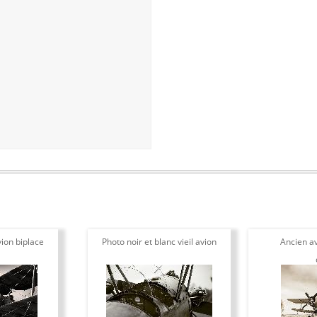
ion biplace
Photo noir et blanc vieil avion
Ancien av