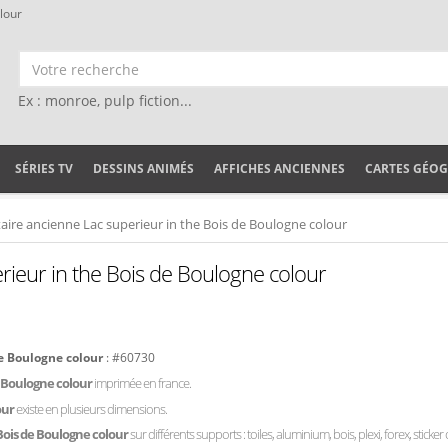
lour
Ex : monroe, pulp fiction...
SÉRIES TV
DESSINS ANIMÉS
AFFICHES ANCIENNES
CARTES GÉO
itaire ancienne Lac superieur in the Bois de Boulogne colour
erieur in the Bois de Boulogne colour
de Boulogne colour
: #60730
e Boulogne colour
imprimée en france.
our
existe en plusieurs dimensions.
 Bois de Boulogne colour
sur différents supports : toiles, aluminium, bois, plexi, forex, sticke