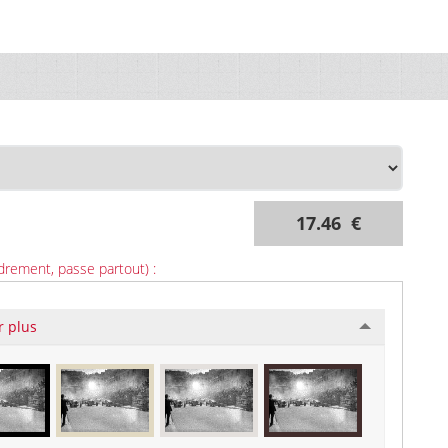
17.46 €
drement, passe partout) :
r plus