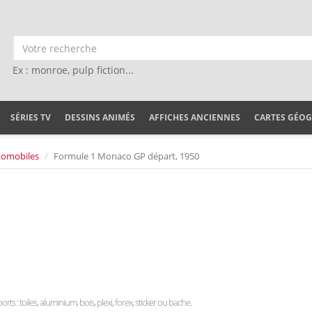
Ex : monroe, pulp fiction...
SÉRIES TV
DESSINS ANIMÉS
AFFICHES ANCIENNES
CARTES GÉO
tomobiles
Formule 1 Monaco GP départ, 1950
rts : toiles, aluminium, bois, plexi, forex, sticker ou bache.