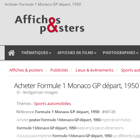
Acheter Formule 1 Monaco GP départ, 1950
THÉMATIQUES
AFFICHES DE FILMS
PHOTOGRAPHIES
Affiches & posters
Publicités
Lieux & évènements
Sports au
Acheter Formule 1 Monaco GP départ, 1950
© - Bridgeman Images
Thèmes :
Sports automobiles
,
Référence
Formule 1 Monaco GP départ, 1950
: #66126
Acheter
poster Formule 1 Monaco GP départ, 1950
imprimée en france.
Formule 1 Monaco GP départ, 1950
existe en plusieurs dimensions.
Vous pouvez imprimer
Formule 1 Monaco GP départ, 1950
sur différents suppo