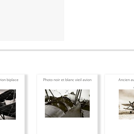
ion biplace
Photo noir et blanc vieil avion
Ancien av