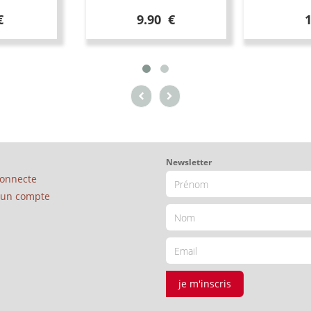
€
9.90 €
Newsletter
connecte
é un compte
je m'inscris