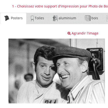
1 - Choisissez votre support d'impression pour Photo de Bo
Posters
Toiles
aluminium
bois
Agrandir l'image