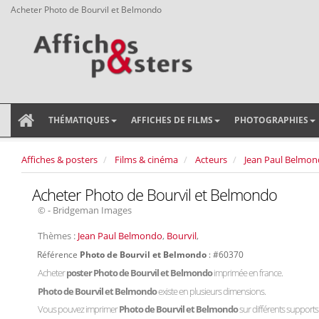
Acheter Photo de Bourvil et Belmondo
THÉMATIQUES
AFFICHES DE FILMS
PHOTOGRAPHIES
Affiches & posters
Films & cinéma
Acteurs
Jean Paul Belmo
Acheter Photo de Bourvil et Belmondo
© - Bridgeman Images
Thèmes :
Jean Paul Belmondo
,
Bourvil
,
Référence
Photo de Bourvil et Belmondo
: #60370
Acheter
poster Photo de Bourvil et Belmondo
imprimée en france.
Photo de Bourvil et Belmondo
existe en plusieurs dimensions.
Vous pouvez imprimer
Photo de Bourvil et Belmondo
sur différents supports :