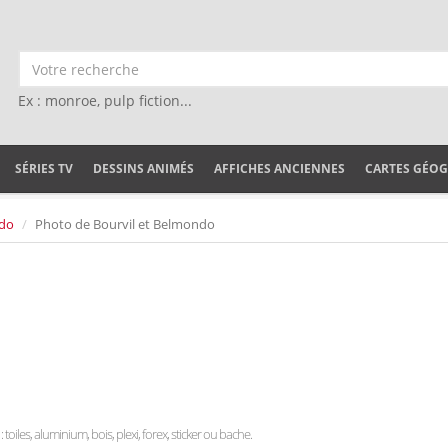
Ex : monroe, pulp fiction...
SÉRIES TV
DESSINS ANIMÉS
AFFICHES ANCIENNES
CARTES GÉO
ndo
Photo de Bourvil et Belmondo
 toiles, aluminium, bois, plexi, forex, sticker ou bache.