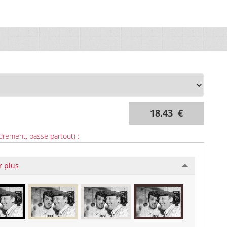
18.43 €
drement, passe partout) :
r plus