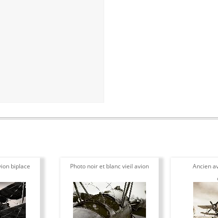
ion biplace
Photo noir et blanc vieil avion
Ancien av