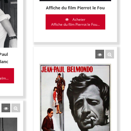
Affiche du film Pierrot le Fou
Acheter
Affiche du film Pierrot le Fou...
Paul
lanc
elm...