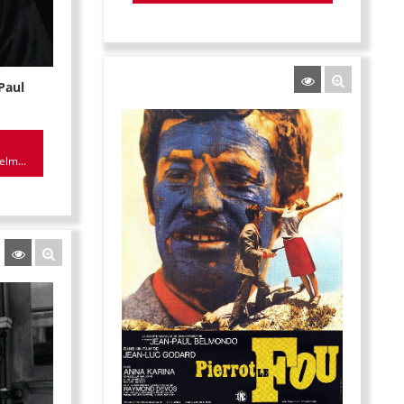
Paul
elm...