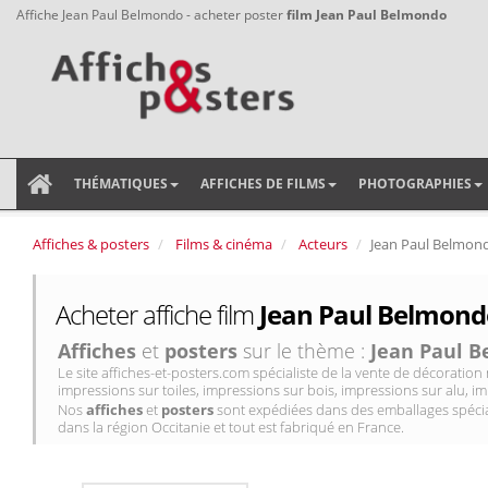
Affiche Jean Paul Belmondo - acheter poster
film Jean Paul Belmondo
THÉMATIQUES
AFFICHES DE FILMS
PHOTOGRAPHIES
Affiches & posters
Films & cinéma
Acteurs
Jean Paul Belmon
Acheter affiche film
Jean Paul Belmondo
Affiches
et
posters
sur le thème :
Jean Paul 
Le site affiches-et-posters.com spécialiste de la vente de décorati
impressions sur toiles, impressions sur bois, impressions sur alu, im
Nos
affiches
et
posters
sont expédiées dans des emballages spécial
dans la région Occitanie et tout est fabriqué en France.