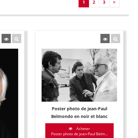
1
2
3
>
Poster photo de jean-Paul
Belmondo en noir et blanc
Acheter
Poster photo de jean-Paul Belm...