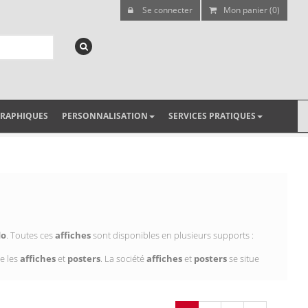
Se connecter
Mon panier (0)
GRAPHIQUES
PERSONNALISATION
SERVICES PRATIQUES
do
. Toutes ces
affiches
sont disponibles en plusieurs supports :
e les
affiches
et
posters
. La société
affiches
et
posters
se situe