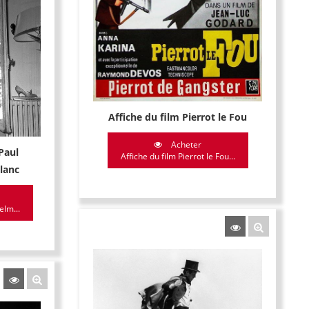
Affiche du film Pierrot le Fou
Acheter
Paul
Affiche du film Pierrot le Fou...
lanc
elm...