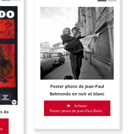
Poster photo de jean-Paul
Belmondo en noir et blanc
Acheter
Poster photo de jean-Paul Belm...
es As
As