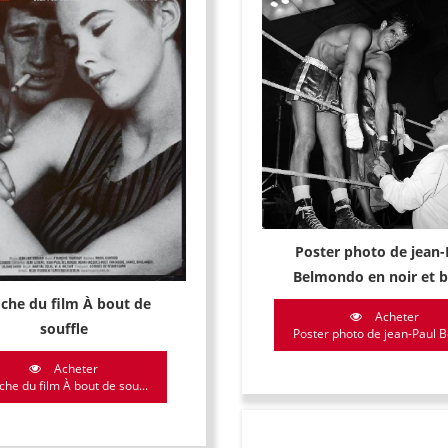
Poster photo de jean-
Belmondo en noir et b
iche du film À bout de
Acheter
souffle
Poster photo de jean-Paul B
Acheter
iche du film À bout de sou...