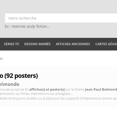
Ex : monroe, pulp fiction...
SÉRIES TV
DESSINS ANIMÉS
AFFICHES ANCIENNES
CARTES GÉO
do
 (92 posters)
Belmondo
on murale propose 92
affiche(s) et poster(s)
sur le thème
Jean Paul Belmon
pressions sur forex, impressions sur plexiglass...
isés et toujours roulées ou à plat pour les supports d'impressions autres qu