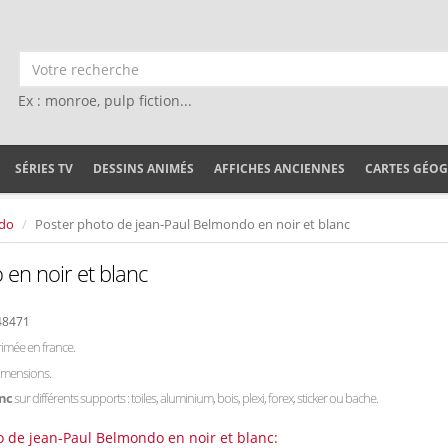
Ex : monroe, pulp fiction...
SÉRIES TV
DESSINS ANIMÉS
AFFICHES ANCIENNES
CARTES GÉO
ndo
Poster photo de jean-Paul Belmondo en noir et blanc
en noir et blanc
48471
imée en france.
dimensions.
anc
sur différents supports : toiles, aluminium, bois, plexi, forex, sticker ou bache.
o de jean-Paul Belmondo en noir et blanc: