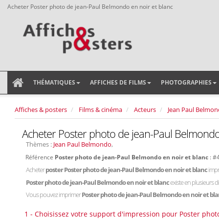
Acheter Poster photo de jean-Paul Belmondo en noir et blanc
THÉMATIQUES
AFFICHES DE FILMS
PHOTOGRAPHIES
Affiches & posters
Films & cinéma
Acteurs
Jean Paul Belmo
Acheter Poster photo de jean-Paul Belmondo 
Thèmes :
Jean Paul Belmondo
,
Référence
Poster photo de jean-Paul Belmondo en noir et blanc
: #
Acheter
poster Poster photo de jean-Paul Belmondo en noir et blanc
impr
Poster photo de jean-Paul Belmondo en noir et blanc
existe en plusieurs 
Vous pouvez imprimer
Poster photo de jean-Paul Belmondo en noir et bl
1 - Choisissez votre support d'impression pour Poster phot