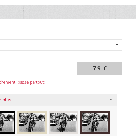
7.9 €
drement, passe partout) :
r plus