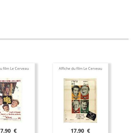
du film Le Cerveau
Affiche du film Le Cerveau
A
17.90 €
17.90 €