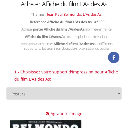
Acheter Affiche du film L'As des As
Thèmes :
Jean Paul Belmondo
,
L'As des As
,
Référence
Affiche du film L'As des As
: #5309
Acheter
poster Affiche du film L'As des As
imprimée en france.
Affiche du film L'As des As
existe en plusieurs dimensions.
Vous pouvez imprimer
Affiche du film L'As des As
sur différents
supports : toiles, aluminium, bois, plexi, forex, sticker ou bache.
1 - Choisissez votre support d'impression pour Affiche
du film L'As des As:
Agrandir l'image