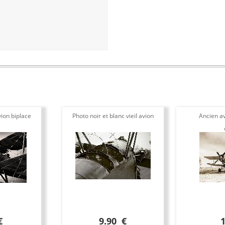
ion biplace
Photo noir et blanc vieil avion
Ancien av
€
9.90 €