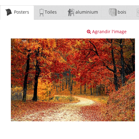
Posters
Toiles
aluminium
bois
Agrandir l'image