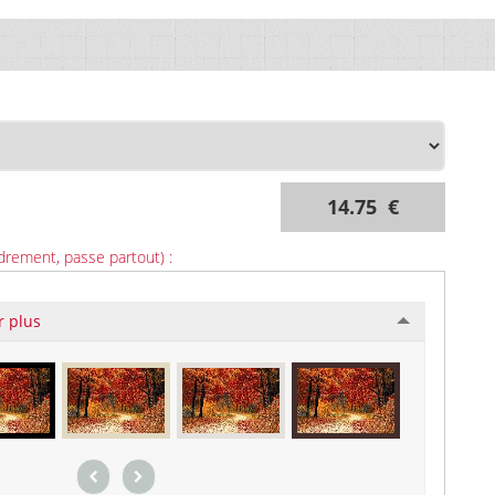
14.75 €
drement, passe partout) :
r plus