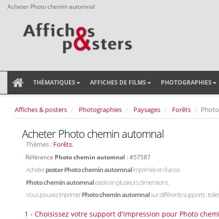
Acheter Photo chemin automnal
THÉMATIQUES
AFFICHES DE FILMS
PHOTOGRAPHIES
Affiches & posters
Photographies
Paysages
Forêts
Photo
Acheter Photo chemin automnal
Thèmes :
Forêts
,
Référence
Photo chemin automnal
: #57587
Acheter
poster Photo chemin automnal
imprimée en france.
Photo chemin automnal
existe en plusieurs dimensions.
Vous pouvez imprimer
Photo chemin automnal
sur différents supports : toile
1 - Choisissez votre support d'impression pour Photo chem