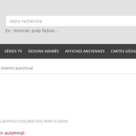
Ex : monroe, pulp fiction...
SÉRIES TV
DESSINS ANIMÉS
AFFICHES ANCIENNES
CARTES GÉO
 chemin automnal
s, aluminium, bois, plexi, forex, sticker ou bache.
in automnal: