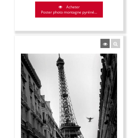
Acheter
Poster photo montagne pyréné...