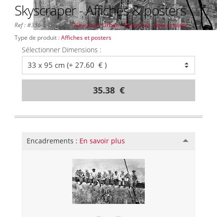
Skyscraper - Affiches & posters
Ref : #336
| Thèmes :
New York
,
Urbain
,
Etats Unis
,
Noir et blanc
, |
Type de produit :
Affiches et posters
Sélectionner Dimensions :
35.38 €
Encadrements :
En savoir plus