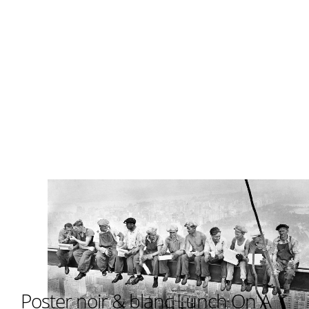
Poster noir & blanc Lunch On A