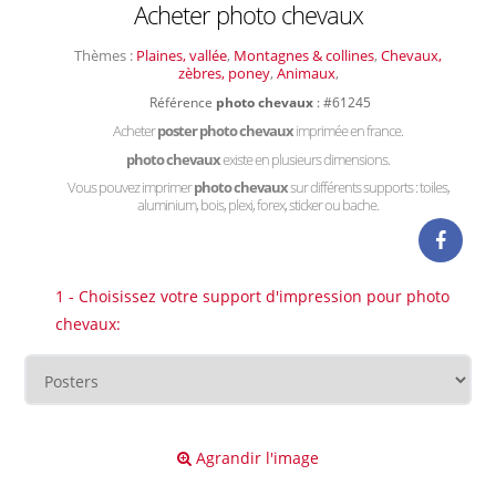
Acheter photo chevaux
Thèmes :
Plaines, vallée
,
Montagnes & collines
,
Chevaux,
zèbres, poney
,
Animaux
,
Référence
photo chevaux
: #61245
Acheter
poster photo chevaux
imprimée en france.
photo chevaux
existe en plusieurs dimensions.
Vous pouvez imprimer
photo chevaux
sur différents supports : toiles,
aluminium, bois, plexi, forex, sticker ou bache.
1 - Choisissez votre support d'impression pour photo
chevaux:
Agrandir l'image