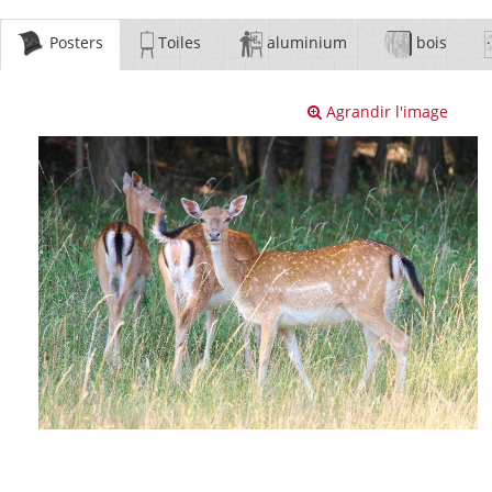
Posters
Toiles
aluminium
bois
Agrandir l'image