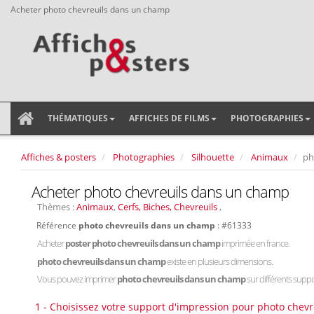
Acheter photo chevreuils dans un champ
THÉMATIQUES
AFFICHES DE FILMS
PHOTOGRAPHIES
Affiches & posters
Photographies
Silhouette
Animaux
ph
Acheter photo chevreuils dans un champ
Thèmes :
Animaux
,
Cerfs, Biches, Chevreuils
,
Référence
photo chevreuils dans un champ
: #61333
Acheter
poster photo chevreuils dans un champ
imprimée en france.
photo chevreuils dans un champ
existe en plusieurs dimensions.
Vous pouvez imprimer
photo chevreuils dans un champ
sur différents suppor
1 - Choisissez votre support d'impression pour photo chev