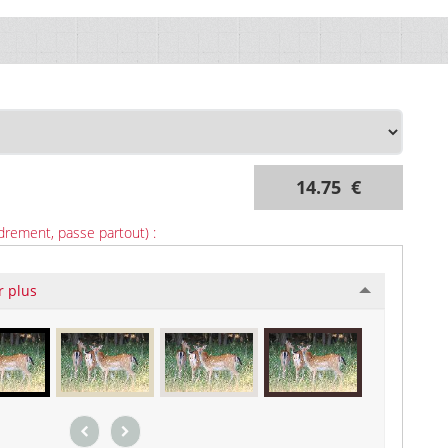
14.75 €
drement, passe partout) :
r plus