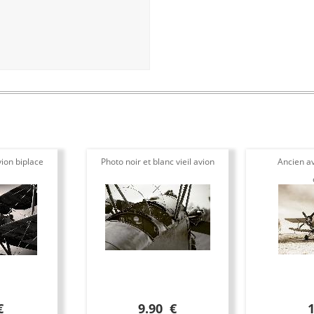
ion biplace
Photo noir et blanc vieil avion
Ancien av
€
9.90 €