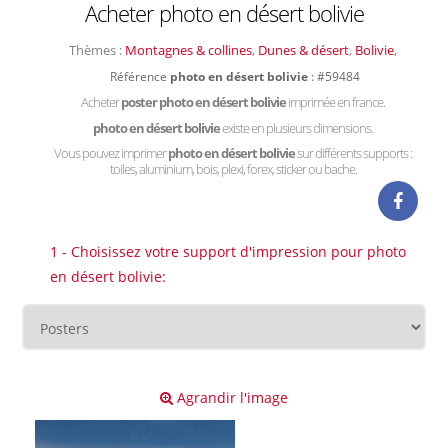
Acheter photo en désert bolivie
Thèmes :
Montagnes & collines
,
Dunes & désert
,
Bolivie
,
Référence
photo en désert bolivie
: #59484
Acheter
poster photo en désert bolivie
imprimée en france.
photo en désert bolivie
existe en plusieurs dimensions.
Vous pouvez imprimer
photo en désert bolivie
sur différents supports :
toiles, aluminium, bois, plexi, forex, sticker ou bache.
1 - Choisissez votre support d'impression pour photo
en désert bolivie:
Agrandir l'image