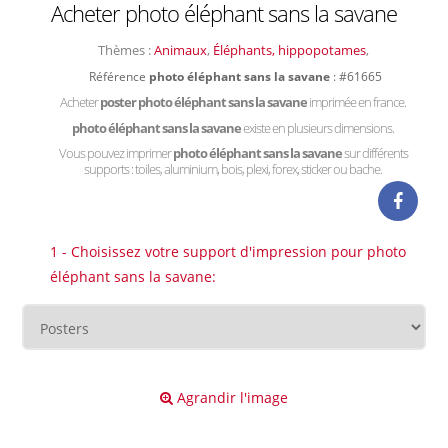
Acheter photo éléphant sans la savane
Thèmes :
Animaux
,
Éléphants, hippopotames
,
Référence
photo éléphant sans la savane
: #61665
Acheter
poster photo éléphant sans la savane
imprimée en france.
photo éléphant sans la savane
existe en plusieurs dimensions.
Vous pouvez imprimer
photo éléphant sans la savane
sur différents
supports : toiles, aluminium, bois, plexi, forex, sticker ou bache.
1 - Choisissez votre support d'impression pour photo
éléphant sans la savane:
Agrandir l'image