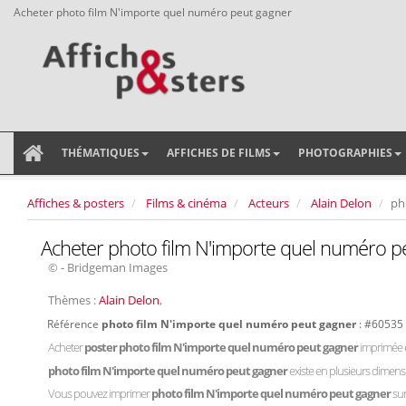
Acheter photo film N'importe quel numéro peut gagner
THÉMATIQUES
AFFICHES DE FILMS
PHOTOGRAPHIES
Affiches & posters
Films & cinéma
Acteurs
Alain Delon
ph
Acheter photo film N'importe quel numéro p
© - Bridgeman Images
Thèmes :
Alain Delon
,
Référence
photo film N'importe quel numéro peut gagner
: #60535
Acheter
poster photo film N'importe quel numéro peut gagner
imprimée 
photo film N'importe quel numéro peut gagner
existe en plusieurs dimens
Vous pouvez imprimer
photo film N'importe quel numéro peut gagner
sur