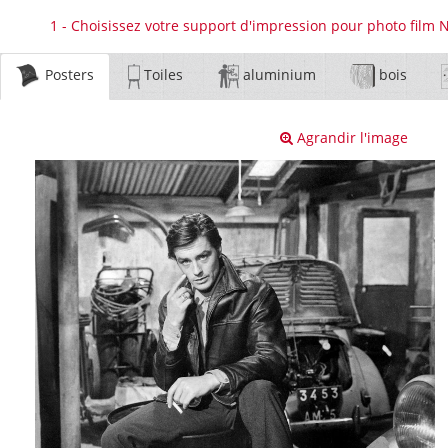
1 - Choisissez votre support d'impression pour photo film
Posters
Toiles
aluminium
bois
Agrandir l'image