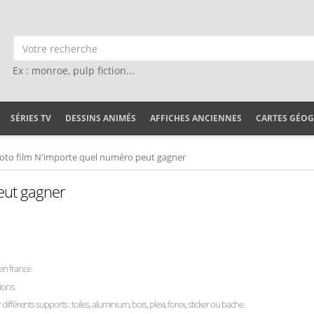
Ex : monroe, pulp fiction...
SÉRIES TV
DESSINS ANIMÉS
AFFICHES ANCIENNES
CARTES GÉO
oto film N'importe quel numéro peut gagner
eut gagner
en france.
ions.
 différents supports : toiles, aluminium, bois, plexi, forex, sticker ou bache.