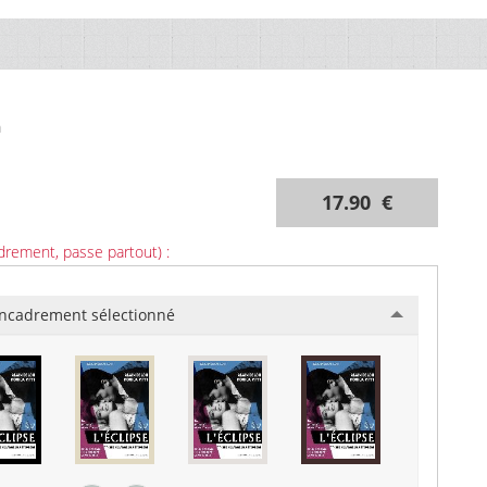
m
17.90 €
drement, passe partout) :
ncadrement sélectionné