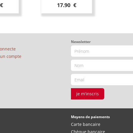
 €
17.90 €
Newsletter
connecte
é un compte
je m'inscris
Moyens de paiements
Carte bancaire
Chèque bancaire