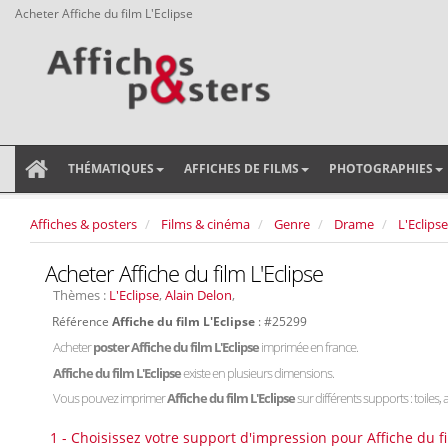
Acheter Affiche du film L'Eclipse
THÉMATIQUES
AFFICHES DE FILMS
PHOTOGRAPHIES
Affiches & posters
Films & cinéma
Genre
Drame
L'Eclipse
Acheter Affiche du film L'Eclipse
Thèmes :
L'Eclipse
,
Alain Delon
,
Référence
Affiche du film L'Eclipse
: #25299
Acheter
poster Affiche du film L'Eclipse
imprimée en france.
Affiche du film L'Eclipse
existe en plusieurs dimensions.
Vous pouvez imprimer
Affiche du film L'Eclipse
sur différents supports : toiles, 
1 - Choisissez votre support d'impression pour Affiche du fi