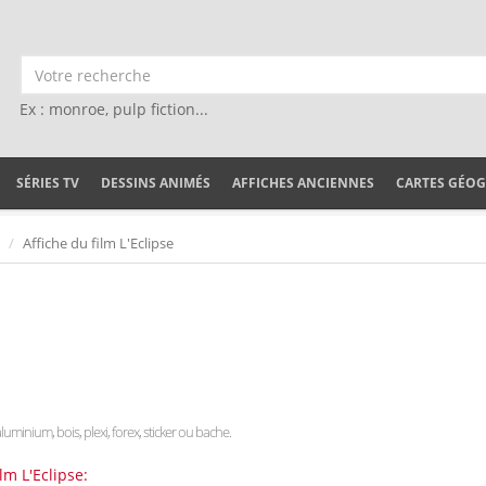
Ex : monroe, pulp fiction...
SÉRIES TV
DESSINS ANIMÉS
AFFICHES ANCIENNES
CARTES GÉO
Affiche du film L'Eclipse
aluminium, bois, plexi, forex, sticker ou bache.
lm L'Eclipse: