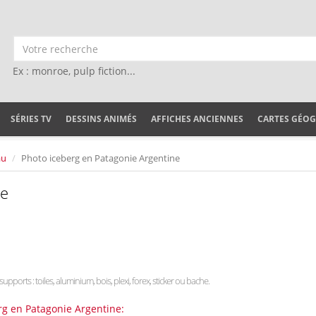
Ex : monroe, pulp fiction...
SÉRIES TV
DESSINS ANIMÉS
AFFICHES ANCIENNES
CARTES GÉO
au
Photo iceberg en Patagonie Argentine
ne
supports : toiles, aluminium, bois, plexi, forex, sticker ou bache.
rg en Patagonie Argentine: