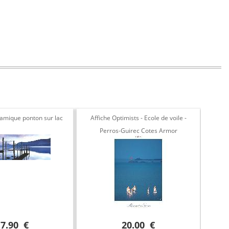
ramique ponton sur lac
Affiche Optimists - Ecole de voile -
Phot
Perros-Guirec Cotes Armor
17.90 €
20.00 €