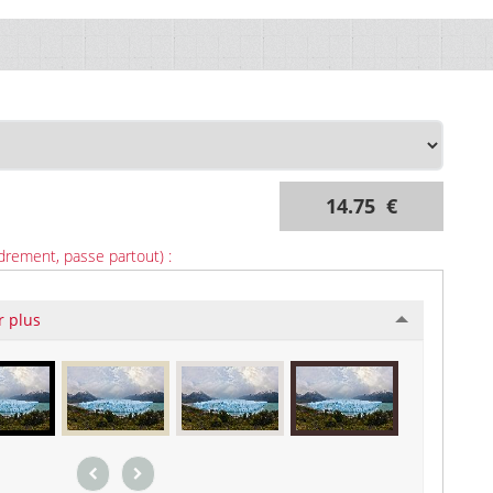
14.75 €
drement, passe partout) :
r plus