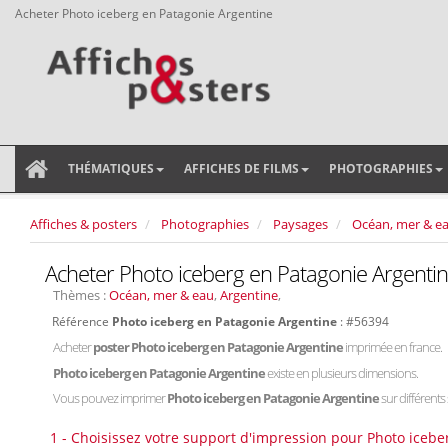
Acheter Photo iceberg en Patagonie Argentine
THÉMATIQUES
AFFICHES DE FILMS
PHOTOGRAPHIES
Affiches & posters
Photographies
Paysages
Océan, mer & e
Acheter Photo iceberg en Patagonie Argenti
Thèmes :
Océan, mer & eau
,
Argentine
,
Référence
Photo iceberg en Patagonie Argentine
: #56394
Acheter
poster Photo iceberg en Patagonie Argentine
imprimée en france.
Photo iceberg en Patagonie Argentine
existe en plusieurs dimensions.
Vous pouvez imprimer
Photo iceberg en Patagonie Argentine
sur différents 
1 - Choisissez votre support d'impression pour Photo icebe