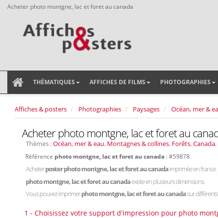
Acheter photo montgne, lac et foret au canada
THÉMATIQUES
AFFICHES DE FILMS
PHOTOGRAPHIES
Affiches & posters
Photographies
Paysages
Océan, mer & e
Acheter photo montgne, lac et foret au cana
Thèmes :
Océan, mer & eau
,
Montagnes & collines
,
Forêts
,
Canada
,
Référence
photo montgne, lac et foret au canada
: #59878
Acheter
poster photo montgne, lac et foret au canada
imprimée en france.
photo montgne, lac et foret au canada
existe en plusieurs dimensions.
Vous pouvez imprimer
photo montgne, lac et foret au canada
sur différents
1 - Choisissez votre support d'impression pour photo montg