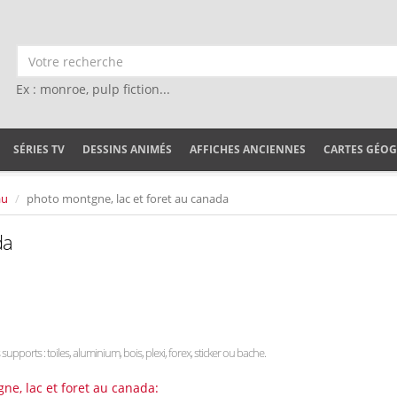
Ex : monroe, pulp fiction...
SÉRIES TV
DESSINS ANIMÉS
AFFICHES ANCIENNES
CARTES GÉO
au
photo montgne, lac et foret au canada
da
 supports : toiles, aluminium, bois, plexi, forex, sticker ou bache.
ne, lac et foret au canada: