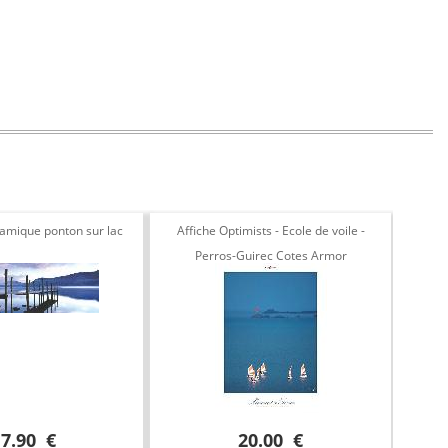
ramique ponton sur lac
Affiche Optimists - Ecole de voile -
Phot
Perros-Guirec Cotes Armor
17.90 €
20.00 €