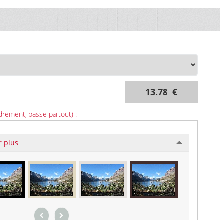
13.78 €
drement, passe partout) :
r plus