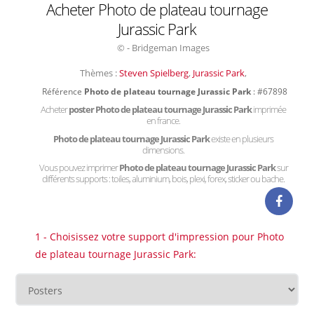
Acheter Photo de plateau tournage
Jurassic Park
© - Bridgeman Images
Thèmes :
Steven Spielberg
,
Jurassic Park
,
Référence
Photo de plateau tournage Jurassic Park
: #67898
Acheter
poster Photo de plateau tournage Jurassic Park
imprimée
en france.
Photo de plateau tournage Jurassic Park
existe en plusieurs
dimensions.
Vous pouvez imprimer
Photo de plateau tournage Jurassic Park
sur
différents supports : toiles, aluminium, bois, plexi, forex, sticker ou bache.
1 - Choisissez votre support d'impression pour Photo
de plateau tournage Jurassic Park: