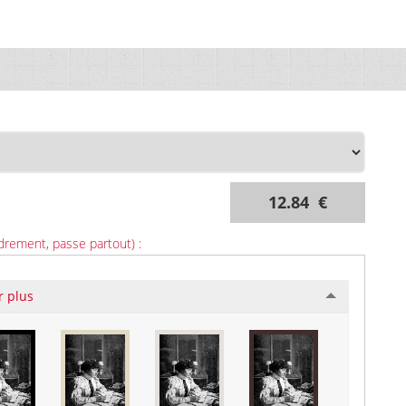
12.84 €
drement, passe partout) :
r plus