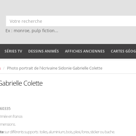
Ex : monroe, pulp fiction...
SÉRIES TV
DESSINS ANIMÉS
AFFICHES ANCIENNES
CARTES GÉO
s
Photo portrait de l'écrivaine Sidonie Gabrielle Colette
Gabrielle Colette
#60335
imée en france.
dimensions.
tte
sur différents supports : toiles, aluminium, bois, plexi, forex, sticker ou bache.