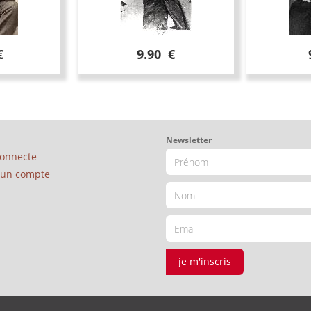
€
9.90 €
Newsletter
connecte
é un compte
je m'inscris