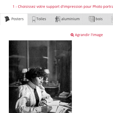
1 - Choisissez votre support d'impression pour Photo portrai
Posters
Toiles
aluminium
bois
Agrandir l'image