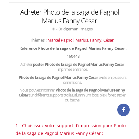
Acheter Photo de la saga de Pagnol
Marius Fanny César
© - Bridgeman Images
Thèmes :
Marcel Pagnol
,
Marius
,
Fanny
,
César
,
Référence
Photo de la saga de Pagnol Marius Fanny César
:
#60448
Acheter
poster Photo de la saga de Pagnol Marius Fanny César
imprimée en france.
Photo de la saga de Pagnol Marius Fanny César
existe en plusieurs
dimensions.
Vous pouvez imprimer
Photo de la saga de Pagnol Marius Fanny
César
sur différents supports : toiles, aluminium, bois, plexi, forex, sticker
ou bache.
1 - Choisissez votre support d'impression pour Photo
de la saga de Pagnol Marius Fanny César :