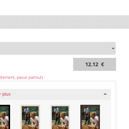
12.12 €
drement, passe partout) :
r plus