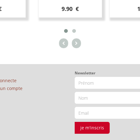
€
9.90 €
Newsletter
connecte
é un compte
je m'inscris