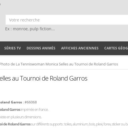
s
Ex : monroe, pulp fiction...
SÉRIES TV
DESSINS ANIMÉS
AFFICHES ANCIENNES
CARTES GÉO
Photo de La Tenniswoman Monica Selles au Tournoi de Roland Garros
lles au Tournoi de Roland Garros
Roland Garros
: #66068
Roland Garros
imprimée en france.
xiste en plusieurs dimensions.
oi de Roland Garros
sur différents supports : toiles, aluminium, bois, plexi, forex, sticker ou 