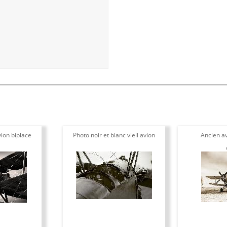
ion biplace
Photo noir et blanc vieil avion
Ancien av