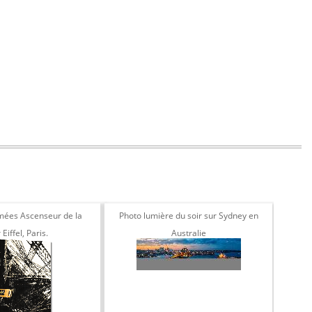
mées Ascenseur de la
Photo lumière du soir sur Sydney en
Toil
 Eiffel, Paris.
Australie
s