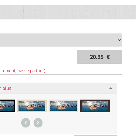
20.35 €
drement, passe partout) :
r plus