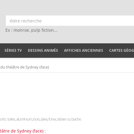
Ex : monroe, pulp fiction...
SÉRIES TV
DESSINS ANIMÉS
AFFICHES ANCIENNES
CARTES GÉO
du théâtre de Sydney (face)
rts : toiles, aluminium, bois, plexi, forex, sticker ou bache.
âtre de Sydney (face) :