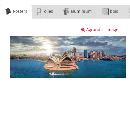
Posters
Toiles
aluminium
bois
Agrandir l'image