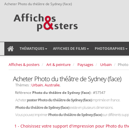
Acheter Photo du théâtre de Sydney (face)
THÉMATIQUES
AFFICHES DE FILMS
PHOTOGRAPHIES
Affiches & posters
Art & peinture
Paysages
Urbain
Photo 
Acheter Photo du théâtre de Sydney (face)
Thèmes :
Urbain
,
Australie
,
Référence
Photo du théâtre de Sydney (face)
: #57547
Acheter
poster Photo du théâtre de Sydney (face)
imprimée en france.
Photo du théâtre de Sydney (face)
existe en plusieurs dimensions.
Vous pouvez imprimer
Photo du théâtre de Sydney (face)
sur différents suppo
1 - Choisissez votre support d'impression pour Photo du thé