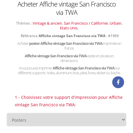
Acheter Affiche vintage San Francisco
via TWA
Thèmes :
Vintage & ancien
,
San Francisco / Californie
,
Urbain
,
Etats Unis
,
Référence
Affiche vintage San Francisco via TWA
: #1969
Acheter
poster Affiche vintage San Francisco via TWA
imprimée en
france.
Affiche vintage San Francisco via TWA
existe en plusieurs
dimensions.
Vous pouvez imprimer
Affiche vintage San Francisco via TWA
sur
différents supports : toiles, aluminium, bois, plexi, forex, sticker ou bache.
1 - Choisissez votre support d'impression pour Affiche
vintage San Francisco via TWA: