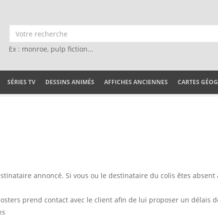
Ex : monroe, pulp fiction...
SÉRIES TV
DESSINS ANIMÉS
AFFICHES ANCIENNES
CARTES GÉO
estinataire annoncé. Si vous ou le destinataire du colis êtes absent
osters prend contact avec le client afin de lui proposer un délais
ns