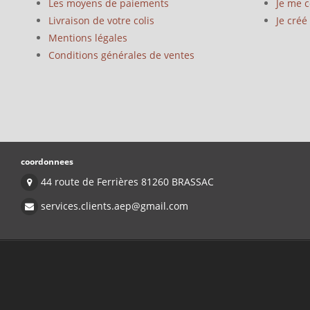
Les moyens de paiements
Je me 
Livraison de votre colis
Je cré
Mentions légales
Conditions générales de ventes
coordonnees
44 route de Ferrières 81260 BRASSAC
services.clients.aep@gmail.com