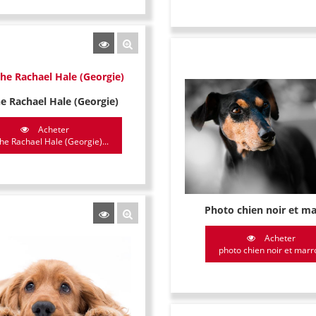
he Rachael Hale (Georgie)
Acheter
che Rachael Hale (Georgie)...
Photo chien noir et m
Acheter
photo chien noir et marr