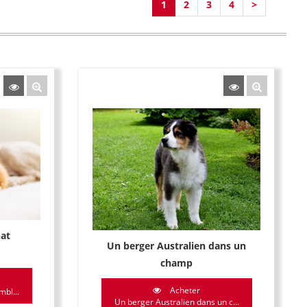
1
2
3
4
>
hat
Un berger Australien dans un
champ
Acheter
mbl...
Un berger Australien dans un c...