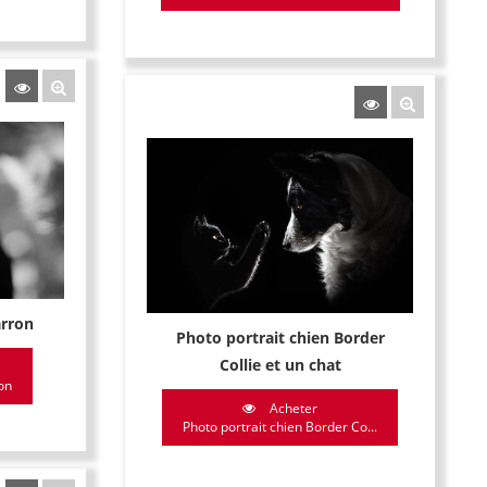
arron
Photo portrait chien Border
Collie et un chat
on
Acheter
Photo portrait chien Border Co...