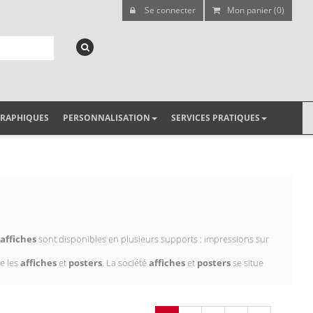
Se connecter
Mon panier (0)
GRAPHIQUES
PERSONNALISATION
SERVICES PRATIQUES
affiches
sont disponibles en plusieurs supports : impressions sur
e les
affiches
et
posters
. La société
affiches
et
posters
se situe