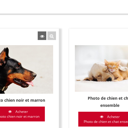
Photo de chien et c
o chien noir et marron
ensemble
Acheter
hoto chien noir et marron
Acheter
Photo de chien et chat ense