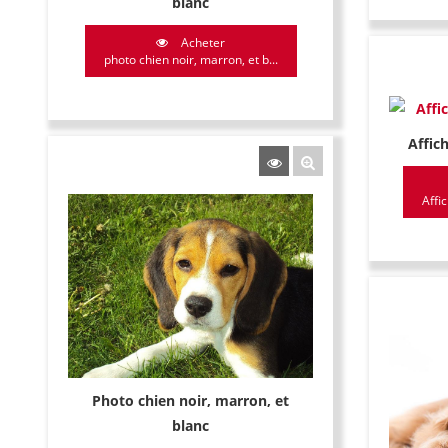
blanc
Acheter
photo chien noir, marron, et b...
Affic
Affi
Photo chien noir, marron, et
blanc