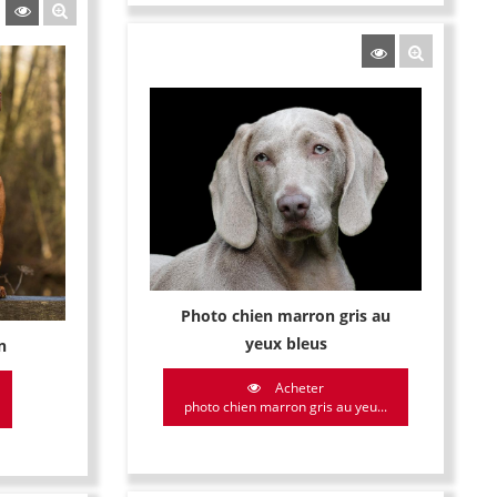
Photo chien marron gris au
yeux bleus
n
Acheter
photo chien marron gris au yeu...