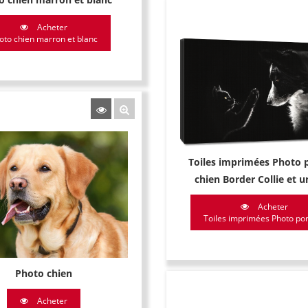
Acheter
oto chien marron et blanc
Toiles imprimées Photo p
chien Border Collie et u
Acheter
Toiles imprimées Photo port
Photo chien
Acheter