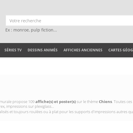
Ex : monroe, pulp fiction...
SÉRIES TV
DESSINS ANIMÉS
AFFICHES ANCIENNES
CARTES GÉO
on murale propose 109
affiche(s) et poster(s)
sur le thème
Chiens
. Toutes ces
ex, impressions sur plexiglass...
isés et toujours roulées ou à plat pour les supports d'impressions autres qu