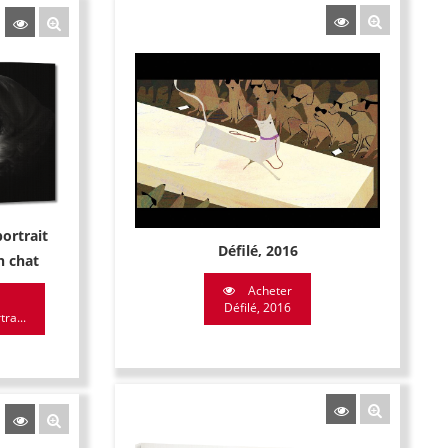
ortrait
Défilé, 2016
n chat
Acheter
Défilé, 2016
ra...