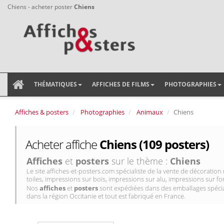
Chiens - acheter poster
Chiens
THÉMATIQUES
AFFICHES DE FILMS
PHOTOGRAPHIES
Affiches & posters
Photographies
Animaux
Chiens
Acheter affiche
Chiens (109 posters)
Affiches
et
posters
sur le thème :
Chiens
Le site affiches-et-posters.com spécialiste de la vente de décorati
toiles, impressions sur bois, impressions sur alu, impressions sur for
Nos
affiches
et
posters
sont expédiées dans des emballages spécial
dans la région Occitanie et tout est fabriqué en France.