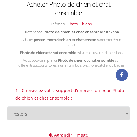
Acheter Photo de chien et chat
ensemble
Thèmes :
Chats
,
Chiens
,
Référence
Photo de chien et chat ensemble
: #57554
Acheter
poster Photo de chien et chat ensemble
imprimée en
france.
Photo de chien et chat ensemble
existe en plusieurs dimensions.
Vous pouvez imprimer
Photo de chien et chat ensemble
sur
différents supports : toiles, aluminium, bois, plexi, forex, sticker ou bache.
1 - Choisissez votre support d'impression pour Photo
de chien et chat ensemble :
Agrandir l'image