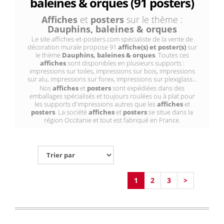
baleines & orques (91 posters)
Affiches
et
posters
sur le thème :
Dauphins, baleines & orques
Le site affiches-et-posters.com spécialiste de la vente de
décoration murale propose 91
affiche(s) et poster(s)
sur
le thème
Dauphins, baleines & orques
. Toutes ces
affiches
sont disponibles en plusieurs supports :
impressions sur toiles, impressions sur bois, impressions
sur alu, impressions sur forex, impressions sur plexiglass...
Nos
affiches
et
posters
sont expédiées dans des
emballages spécialisés et toujours roulées ou à plat pour
les supports d'impressions autres que les
affiches
et
posters
. La société
affiches
et
posters
se situe dans la
région Occitanie et tout est fabriqué en France.
1
2
3
>