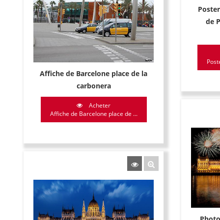
Poster
de P
Post
Affiche de Barcelone place de la
carbonera
Acheter
Affiche de Barcelone place de ...
Photo