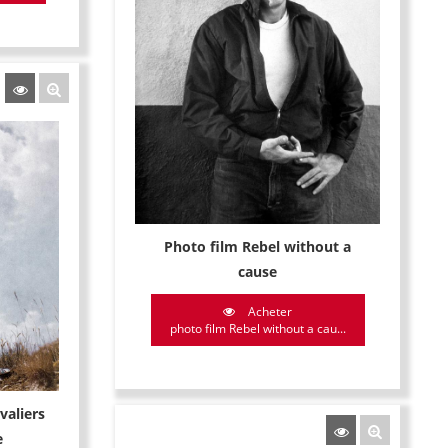
Photo film Rebel without a
cause
Acheter
photo film Rebel without a cau...
valiers
e