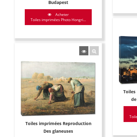
Budapest
Acheter
Toiles imprimées Photo Hongri...
Toiles
de
Toil
Toiles imprimées Reproduction
Des glaneuses