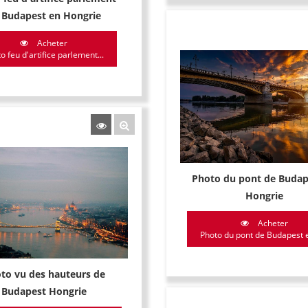
 Budapest en Hongrie
Acheter
o feu d'artifice parlement...
Photo du pont de Budap
Hongrie
Acheter
Photo du pont de Budapest e
to vu des hauteurs de
Budapest Hongrie