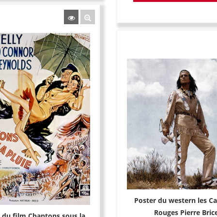
Poster du western les Ca
Rouges Pierre Bric
e du film Chantons sous la