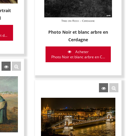
rtrait
d
Photo Noir et blanc arbre en
 d...
Cerdagne
Acheter
Photo Noir et blanc arbre en C...