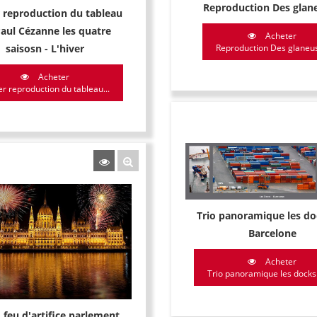
Reproduction Des glan
 reproduction du tableau
aul Cézanne les quatre
Acheter
saisosn - L'hiver
Reproduction Des glaneu
Acheter
er reproduction du tableau...
Trio panoramique les do
Barcelone
Acheter
Trio panoramique les docks 
 feu d'artifice parlement