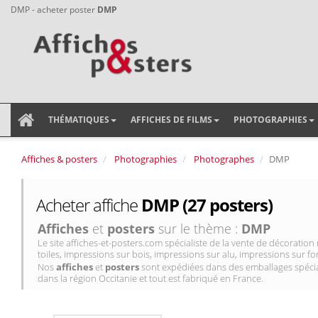
DMP - acheter poster
DMP
THÉMATIQUES
AFFICHES DE FILMS
PHOTOGRAPHIES
Affiches & posters
Photographies
Photographes
DMP
Acheter affiche
DMP (27 posters)
Affiches
et
posters
sur le thème :
DMP
Le site affiches-et-posters.com spécialiste de la vente de décorati
toiles, impressions sur bois, impressions sur alu, impressions sur for
Nos
affiches
et
posters
sont expédiées dans des emballages spécial
dans la région Occitanie et tout est fabriqué en France.