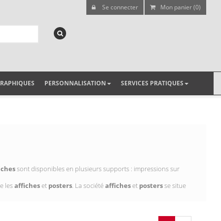
Se connecter
Mon panier (0)
GRAPHIQUES
PERSONNALISATION
SERVICES PRATIQUES
iches
sont disponibles en plusieurs supports : impressions sur
e les
affiches
et
posters
. La société
affiches
et
posters
se situe