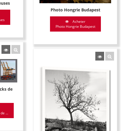
euses
Photo Hongrie Budapest
ses
Acheter
Photo Hongrie Budapest
cks de
de ...