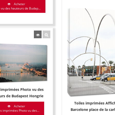
Acheter
 vu des hauteurs de Budap...
s imprimées Photo vu des
urs de Budapest Hongrie
Toiles imprimées Affic
Acheter
Barcelone place de la ca
es imprimées Photo vu des...