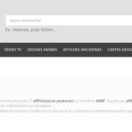
Ex : monroe, pulp fiction...
SÉRIES TV
DESSINS ANIMÉS
AFFICHES ANCIENNES
CARTES GÉO
on murale propose 27
affiche(s) et poster(s)
sur le thème
DMP
. Toutes ces
aff
ex, impressions sur plexiglass...
isés et toujours roulées ou à plat pour les supports d'impressions autres qu