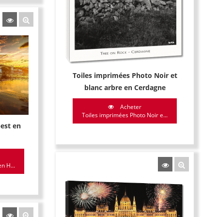
Toiles imprimées Photo Noir et
blanc arbre en Cerdagne
Acheter
Toiles imprimées Photo Noir e...
est en
n H...