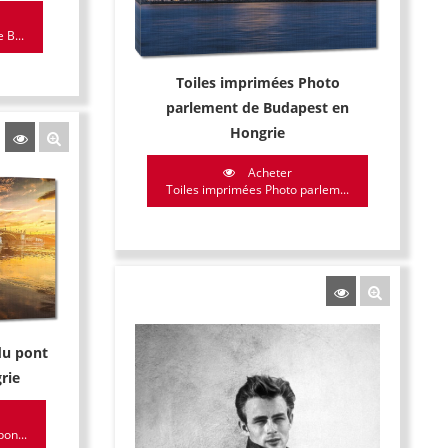
 B...
Toiles imprimées Photo
parlement de Budapest en
Hongrie
Acheter
Toiles imprimées Photo parlem...
du pont
rie
on...