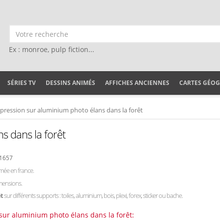
Ex : monroe, pulp fiction...
SÉRIES TV
DESSINS ANIMÉS
AFFICHES ANCIENNES
CARTES GÉO
pression sur aluminium photo élans dans la forêt
s dans la forêt
61657
mée en france.
imensions.
êt
sur différents supports : toiles, aluminium, bois, plexi, forex, sticker ou bache.
sur aluminium photo élans dans la forêt: