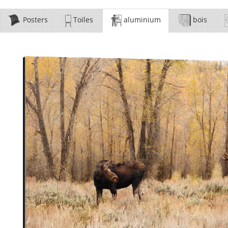
Posters
Toiles
aluminium
bois