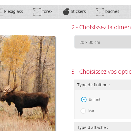
Plexiglass
forex
Stickers
baches
2 - Choisissez la dimen
3 - Choisissez vos opti
Type de finition :
Brillant
Mat
Type d'attache :