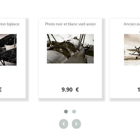
ion biplace
Photo noir et blanc vieil avion
Ancien av
€
9.90 €