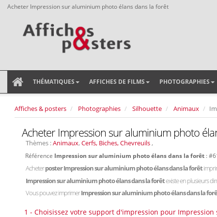
Acheter Impression sur aluminium photo élans dans la forêt
THÉMATIQUES
AFFICHES DE FILMS
PHOTOGRAPHIES
Affiches & posters
Photographies
Silhouette
Animaux
Im
Acheter Impression sur aluminium photo élan
Thèmes :
Animaux
,
Cerfs, Biches, Chevreuils
,
Référence
Impression sur aluminium photo élans dans la forêt
: #
Acheter
poster Impression sur aluminium photo élans dans la forêt
impri
Impression sur aluminium photo élans dans la forêt
existe en plusieurs d
Vous pouvez imprimer
Impression sur aluminium photo élans dans la for
1 - Choisissez votre support d'impression pour Impression 