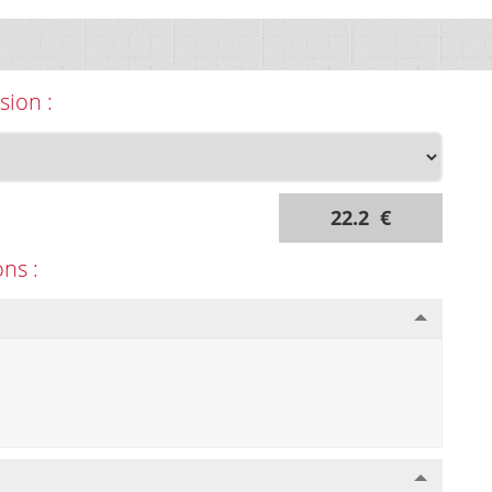
sion :
22.2 €
ons :