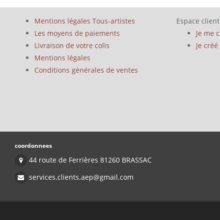
Mentions légales Tous-artistes
Espace client
Les moyens de paiements
Je me 
Livraison de votre colis
Je cré
Mentions légales
Conditions générales de ventes
coordonnees
44 route de Ferrières 81260 BRASSAC
services.clients.aep@gmail.com