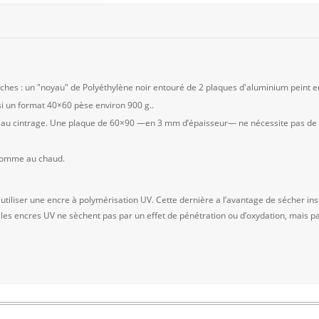
es : un "noyau" de Polyéthylène noir entouré de 2 plaques d'aluminium peint en
 un format 40×60 pèse environ 900 g..
nt au cintrage. Une plaque de 60×90 —en 3 mm d’épaisseur— ne nécessite pas de c
 comme au chaud.
 utiliser une encre à polymérisation UV. Cette dernière a l’avantage de sécher
 les encres UV ne sèchent pas par un effet de pénétration ou d’oxydation, mais pa