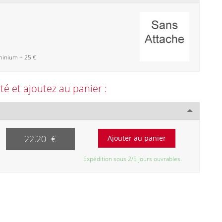
minium + 25 €
ité et ajoutez au panier :
22.20 €
Expédition sous 2/5 jours ouvrables.