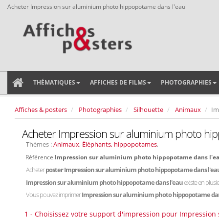
Acheter Impression sur aluminium photo hippopotame dans l'eau
THÉMATIQUES
AFFICHES DE FILMS
PHOTOGRAPHIES
Affiches & posters
Photographies
Silhouette
Animaux
Im
Acheter Impression sur aluminium photo hi
Thèmes :
Animaux
,
Éléphants, hippopotames
,
Référence
Impression sur aluminium photo hippopotame dans l'e
Acheter
poster Impression sur aluminium photo hippopotame dans l'ea
Impression sur aluminium photo hippopotame dans l'eau
existe en plus
Vous pouvez imprimer
Impression sur aluminium photo hippopotame dan
1 - Choisissez votre support d'impression pour Impressio