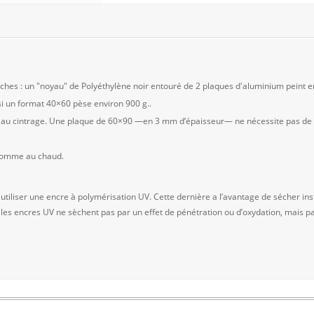
es : un "noyau" de Polyéthylène noir entouré de 2 plaques d'aluminium peint en
 un format 40×60 pèse environ 900 g..
nt au cintrage. Une plaque de 60×90 —en 3 mm d’épaisseur— ne nécessite pas de c
 comme au chaud.
 utiliser une encre à polymérisation UV. Cette dernière a l’avantage de sécher
 les encres UV ne sèchent pas par un effet de pénétration ou d’oxydation, mais pa