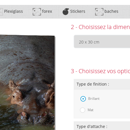
Plexiglass
forex
Stickers
baches
2 - Choisissez la dimen
3 - Choisissez vos opti
Type de finition :
Brillant
Mat
Type d'attache :