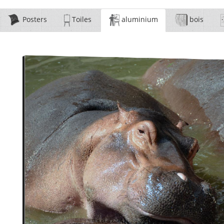
Posters
Toiles
aluminium
bois