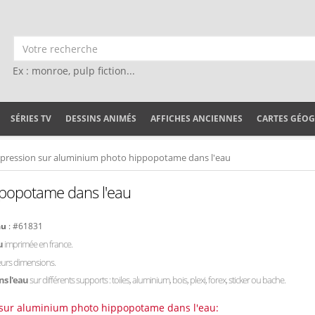
Ex : monroe, pulp fiction...
SÉRIES TV
DESSINS ANIMÉS
AFFICHES ANCIENNES
CARTES GÉO
pression sur aluminium photo hippopotame dans l'eau
ppopotame dans l'eau
au
: #61831
u
imprimée en france.
ieurs dimensions.
s l'eau
sur différents supports : toiles, aluminium, bois, plexi, forex, sticker ou bache.
n sur aluminium photo hippopotame dans l'eau: