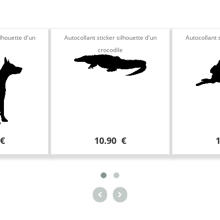
ilhouette d'un
Autocollant sticker silhouette d'un
Autocollant s
crocodile
 €
10.90 €