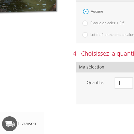
Aucune
Plaque en acier + 5 €
Lot de 4 entretoise en alu
4 - Choisissez la quant
Ma sélection
Quantité:
Livraison