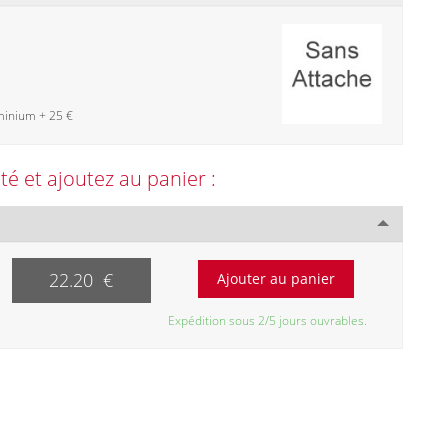
minium + 25 €
ité et ajoutez au panier :
22.20 €
Expédition sous 2/5 jours ouvrables.