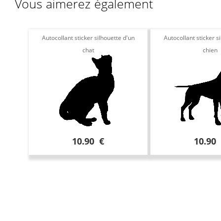
Vous aimerez également
Autocollant sticker silhouette d'un
Autocollant sticker s
chat
chien
10.90 €
10.90