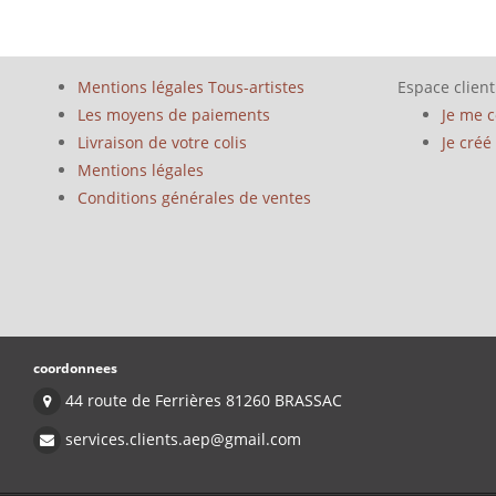
Mentions légales Tous-artistes
Espace client
Les moyens de paiements
Je me 
Livraison de votre colis
Je cré
Mentions légales
Conditions générales de ventes
coordonnees
44 route de Ferrières 81260 BRASSAC
services.clients.aep@gmail.com