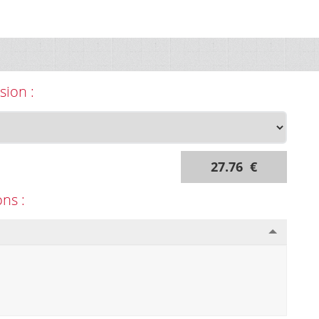
sion :
27.76 €
ons :