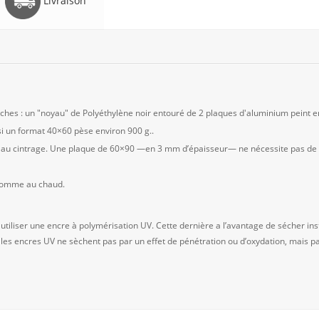
Livraison
es : un "noyau" de Polyéthylène noir entouré de 2 plaques d'aluminium peint en
 un format 40×60 pèse environ 900 g..
nt au cintrage. Une plaque de 60×90 —en 3 mm d’épaisseur— ne nécessite pas de c
 comme au chaud.
 utiliser une encre à polymérisation UV. Cette dernière a l’avantage de sécher
 les encres UV ne sèchent pas par un effet de pénétration ou d’oxydation, mais pa