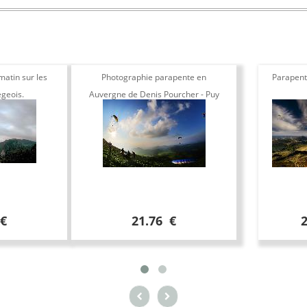
atin sur les
Photographie parapente en
Parapent
egeois.
Auvergne de Denis Pourcher - Puy
de dome
 €
21.76 €