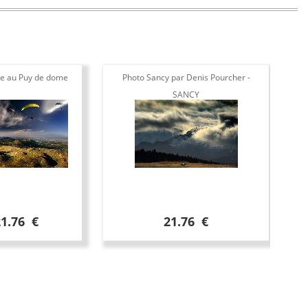
e au Puy de dome
Photo Sancy par Denis Pourcher -
Envo
SANCY
21.76 €
21.76 €