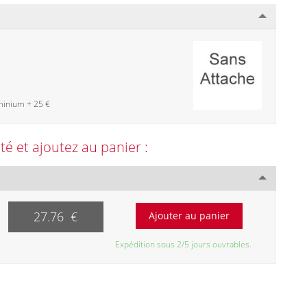
minium + 25 €
ité et ajoutez au panier :
27.76 €
Expédition sous 2/5 jours ouvrables.