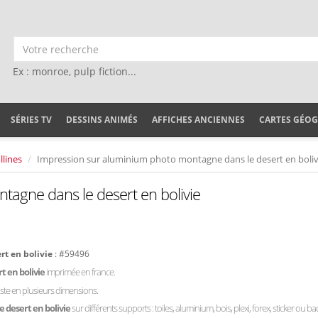
Ex : monroe, pulp fiction...
SÉRIES TV
DESSINS ANIMÉS
AFFICHES ANCIENNES
CARTES GÉO
lines
Impression sur aluminium photo montagne dans le desert en boliv
tagne dans le desert en bolivie
rt en bolivie
: #59496
t en bolivie
imprimée en france.
iste en plusieurs dimensions.
 desert en bolivie
sur différents supports : toiles, aluminium, bois, plexi, forex, sticker ou ba