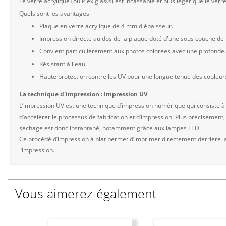
Le verre acrylique (ou Plexiglas®) est incassable et plus léger que le verre
Quels sont les avantages
Plaque en verre acrylique de 4 mm d'épaisseur.
Impression directe au dos de la plaque doté d'une sous couche de b
Convient particulièrement aux photos colorées avec une profonde
Résistant à l'eau.
Haute protection contre les UV pour une longue tenue des couleur
La technique d'impression : Impression UV
L’impression UV est une technique d’impression numérique qui consiste à
d’accélérer le processus de fabrication et d’impression. Plus précisément,
séchage est donc instantané, notamment grâce aux lampes LED.
Ce procédé d’impression à plat permet d’imprimer directement derrière la 
l’impression.
Vous aimerez également