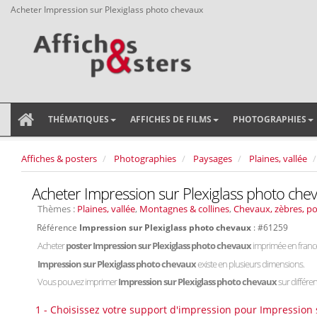
Acheter Impression sur Plexiglass photo chevaux
THÉMATIQUES
AFFICHES DE FILMS
PHOTOGRAPHIES
Affiches & posters
Photographies
Paysages
Plaines, vallée
Acheter Impression sur Plexiglass photo che
Thèmes :
Plaines, vallée
,
Montagnes & collines
,
Chevaux, zèbres, p
Référence
Impression sur Plexiglass photo chevaux
: #61259
Acheter
poster Impression sur Plexiglass photo chevaux
imprimée en franc
Impression sur Plexiglass photo chevaux
existe en plusieurs dimensions.
Vous pouvez imprimer
Impression sur Plexiglass photo chevaux
sur différen
1 - Choisissez votre support d'impression pour Impression 