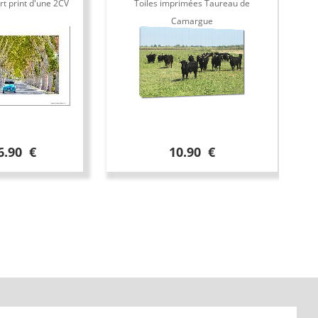
rt print d'une 2CV
Toiles imprimées Taureau de
To
Camargue
6.90 €
10.90 €