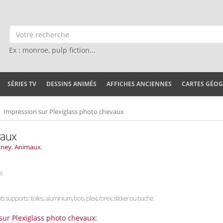
Ex : monroe, pulp fiction...
SÉRIES TV
DESSINS ANIMÉS
AFFICHES ANCIENNES
CARTES GÉO
Impression sur Plexiglass photo chevaux
vaux
oney
,
Animaux
,
e.
ts supports : toiles, aluminium, bois, plexi, forex, sticker ou bache.
sur Plexiglass photo chevaux: