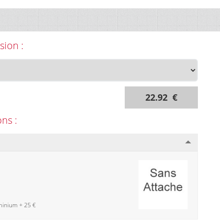
sion :
22.92 €
ons :
minium + 25 €