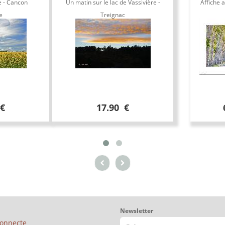
e - Cancon
Un matin sur le lac de Vassivière -
Affiche a
e
Treignac
 €
17.90 €
Newsletter
connecte