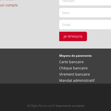
é un compte
je m'inscris
Moyens de paiements
Carte bancaire
Chèque bancaire
Virement bancaire
Mandat administratif
All Right Reserved ©
Imprimerie occitanie