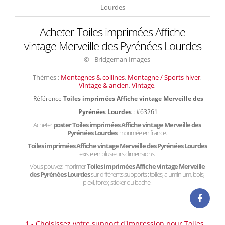
Lourdes
Acheter Toiles imprimées Affiche
vintage Merveille des Pyrénées Lourdes
© - Bridgeman Images
Thèmes :
Montagnes & collines
,
Montagne / Sports hiver
,
Vintage & ancien
,
Vintage
,
Référence
Toiles imprimées Affiche vintage Merveille des
Pyrénées Lourdes
: #63261
Acheter
poster Toiles imprimées Affiche vintage Merveille des
Pyrénées Lourdes
imprimée en france.
Toiles imprimées Affiche vintage Merveille des Pyrénées Lourdes
existe en plusieurs dimensions.
Vous pouvez imprimer
Toiles imprimées Affiche vintage Merveille
des Pyrénées Lourdes
sur différents supports : toiles, aluminium, bois,
plexi, forex, sticker ou bache.
1 - Choisissez votre support d'impression pour Toiles