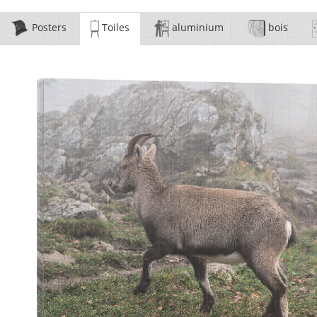
Posters
Toiles
aluminium
bois