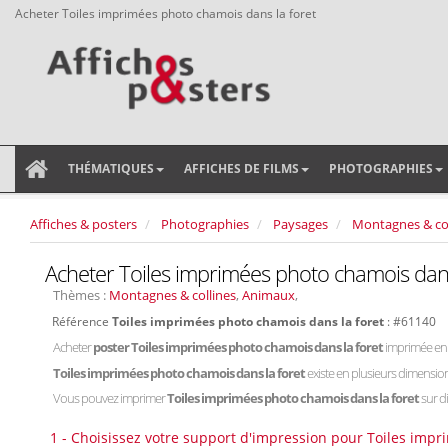
Acheter Toiles imprimées photo chamois dans la foret
THÉMATIQUES
AFFICHES DE FILMS
PHOTOGRAPHIES
Affiches & posters
Photographies
Paysages
Montagnes & col
Acheter Toiles imprimées photo chamois dans
Thèmes :
Montagnes & collines
,
Animaux
,
Référence
Toiles imprimées photo chamois dans la foret
: #61140
Acheter
poster Toiles imprimées photo chamois dans la foret
imprimée en 
Toiles imprimées photo chamois dans la foret
existe en plusieurs dimensio
Vous pouvez imprimer
Toiles imprimées photo chamois dans la foret
sur di
1 - Choisissez votre support d'impression pour Toiles impr