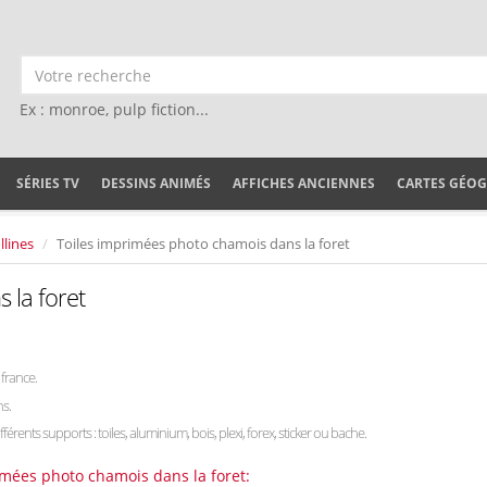
Ex : monroe, pulp fiction...
SÉRIES TV
DESSINS ANIMÉS
AFFICHES ANCIENNES
CARTES GÉO
lines
Toiles imprimées photo chamois dans la foret
 la foret
france.
ns.
fférents supports : toiles, aluminium, bois, plexi, forex, sticker ou bache.
imées photo chamois dans la foret: