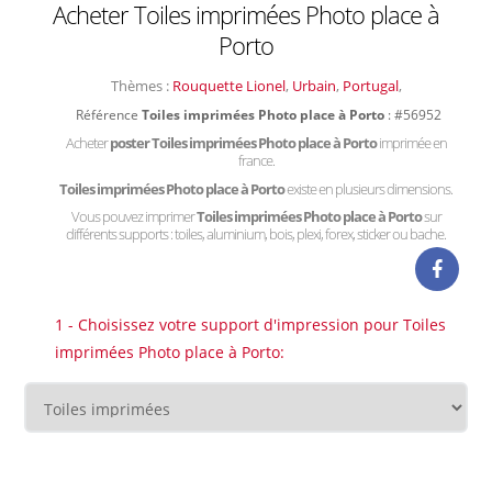
Acheter Toiles imprimées Photo place à
Porto
Thèmes :
Rouquette Lionel
,
Urbain
,
Portugal
,
Référence
Toiles imprimées Photo place à Porto
: #56952
Acheter
poster Toiles imprimées Photo place à Porto
imprimée en
france.
Toiles imprimées Photo place à Porto
existe en plusieurs dimensions.
Vous pouvez imprimer
Toiles imprimées Photo place à Porto
sur
différents supports : toiles, aluminium, bois, plexi, forex, sticker ou bache.
1 - Choisissez votre support d'impression pour Toiles
imprimées Photo place à Porto: