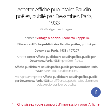
Acheter Affiche publicitaire Baudin
poêles, publié par Devambez, Paris,
1933
© - Bridgeman Images
Thèmes :
Vintage & ancien
,
Leonetto Cappiello
,
Référence
Affiche publicitaire Baudin poêles, publié par
Devambez, Paris, 1933
: #67297
Acheter
poster Affiche publicitaire Baudin poêles, publié par
Devambez, Paris, 1933
imprimée en france.
Affiche publicitaire Baudin poêles, publié par Devambez, Paris,
1933
existe en plusieurs dimensions.
Vous pouvez imprimer
Affiche publicitaire Baudin poêles, publié
par Devambez, Paris, 1933
sur différents supports : toiles, aluminium,
bois, plexi, forex, sticker ou bache.
1 - Choisissez votre support d'impression pour Affiche