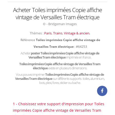
Acheter Toiles imprimées Copie affiche
vintage de Versailles Tram électrique
© - Bridgeman Images
Thèmes :
Paris
,
Trains
,
Vintage & ancien
,
Référence
Toiles imprimées Copie affiche vintage de
Versailles Tram électrique
: #64253
Acheter
poster Toiles imprimées Copie affiche vintage de
Versailles Tram électrique
imprimée en france.
Toiles imprimées Copie affiche vintage de Versailles Tram
électrique
existe en plusieurs dimensions.
Vous pouvez imprimer
Toiles imprimées Copie affiche vintage de
Versailles Tram électrique
sur différents supports : toiles, aluminium,
bois, plexi, forex, sticker ou bache.
1 - Choisissez votre support d'impression pour Toiles
imprimées Copie affiche vintage de Versailles Tram