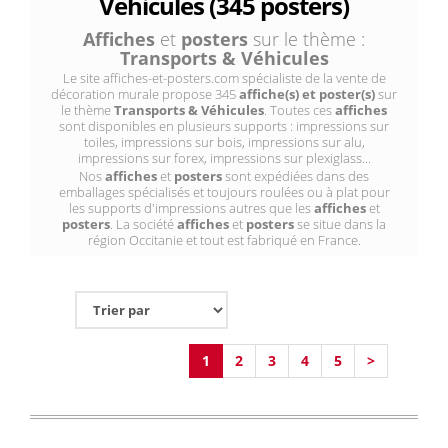
Véhicules (345 posters)
Affiches
et
posters
sur le thème :
Transports & Véhicules
Le site affiches-et-posters.com spécialiste de la vente de
décoration murale propose 345
affiche(s) et poster(s)
sur
le thème
Transports & Véhicules
. Toutes ces
affiches
sont disponibles en plusieurs supports : impressions sur
toiles, impressions sur bois, impressions sur alu,
impressions sur forex, impressions sur plexiglass...
Nos
affiches
et
posters
sont expédiées dans des
emballages spécialisés et toujours roulées ou à plat pour
les supports d'impressions autres que les
affiches
et
posters
. La société
affiches
et
posters
se situe dans la
région Occitanie et tout est fabriqué en France.
1
2
3
4
5
>