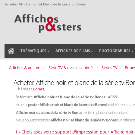
Acheter Affiche noir et blanc de la série tv Bones
THÉMATIQUES
AFFICHES DE FILMS
PHOTOGRAPHIES
Affiches & posters
Série TV & dessins animés
Séries TV
Bone
Acheter Affiche noir et blanc de la série tv Bo
Thèmes :
Bones
,
Référence
Affiche noir et blanc de la série tv Bones
: #3561
Acheter
poster Affiche noir et blanc de la série tv Bones
imprimée en france
Affiche noir et blanc de la série tv Bones
existe en plusieurs dimensions.
Vous pouvez imprimer
Affiche noir et blanc de la série tv Bones
sur différent
1 - Choisissez votre support d'impression pour Affiche noir 