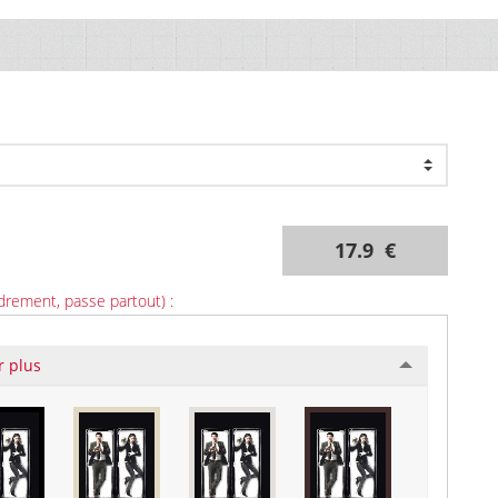
17.9 €
drement, passe partout) :
r plus