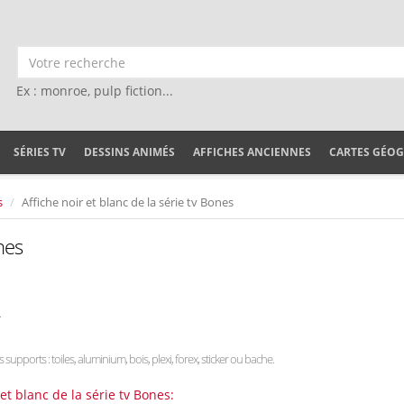
Ex : monroe, pulp fiction...
SÉRIES TV
DESSINS ANIMÉS
AFFICHES ANCIENNES
CARTES GÉO
s
Affiche noir et blanc de la série tv Bones
nes
.
s supports : toiles, aluminium, bois, plexi, forex, sticker ou bache.
et blanc de la série tv Bones: