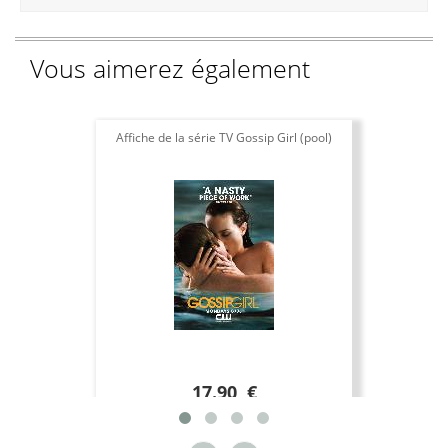
Vous aimerez également
Affiche de la série TV Gossip Girl (pool)
Af
17.90 €