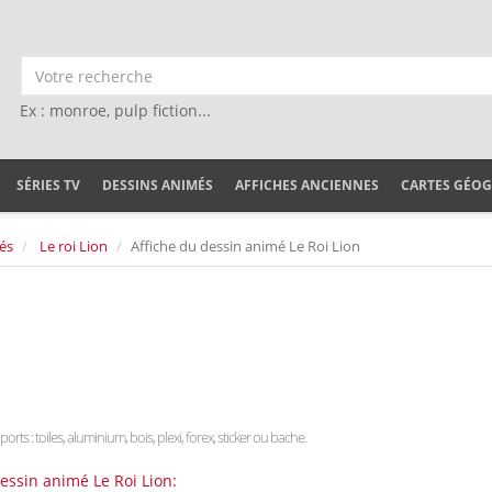
Ex : monroe, pulp fiction...
SÉRIES TV
DESSINS ANIMÉS
AFFICHES ANCIENNES
CARTES GÉO
és
Le roi Lion
Affiche du dessin animé Le Roi Lion
orts : toiles, aluminium, bois, plexi, forex, sticker ou bache.
essin animé Le Roi Lion: