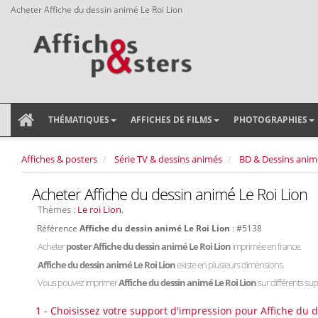
Acheter Affiche du dessin animé Le Roi Lion
THÉMATIQUES
AFFICHES DE FILMS
PHOTOGRAPHIES
Affiches & posters
Série TV & dessins animés
BD & Dessins anim
Acheter Affiche du dessin animé Le Roi Lion
Thèmes :
Le roi Lion
,
Référence
Affiche du dessin animé Le Roi Lion
: #5138
Acheter
poster Affiche du dessin animé Le Roi Lion
imprimée en france.
Affiche du dessin animé Le Roi Lion
existe en plusieurs dimensions.
Vous pouvez imprimer
Affiche du dessin animé Le Roi Lion
sur différents supp
1 - Choisissez votre support d'impression pour Affiche du d