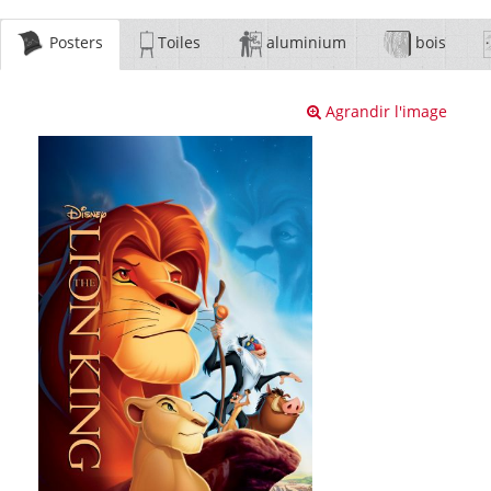
Posters
Toiles
aluminium
bois
Agrandir l'image