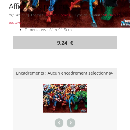
Affiches & posters
Ref : #5093
| Thèmes :
Marvel Comics
, | Type de produit :
Affiches et
posters
Dimensions : 61 x 91.5cm
9.24 €
Encadrements :
Aucun encadrement sélectionné