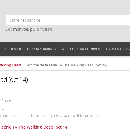
Ex : monroe, pulp fiction...
SÉRIES TV
DESSINS ANIMÉS
AFFICHES ANCIENNES
CARTES GÉO
alking Dead
Affiche de la série TV The Walking Dead (oct 14)
ad (oct 14)
 france.
ons.
différents supports : toiles, aluminium, bois, plexi, forex, sticker ou bache.
a série TV The Walking Dead (oct 14):