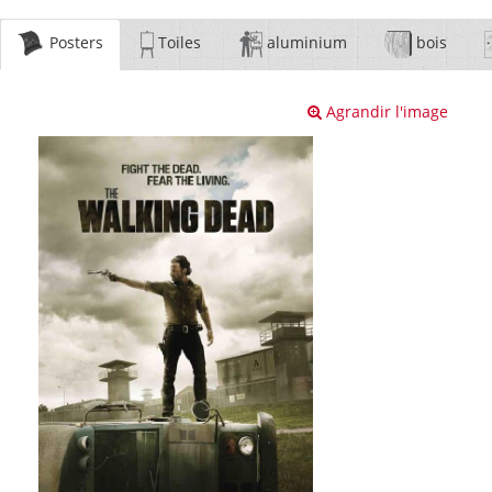
Posters
Toiles
aluminium
bois
Agrandir l'image