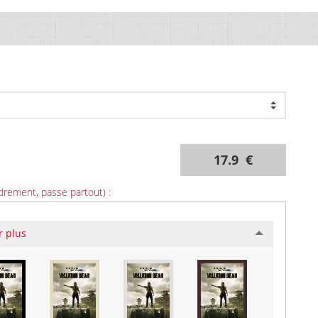
17.9 €
drement, passe partout) :
r plus