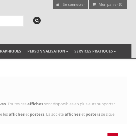
Se connecter
Mon panier (0)
GRAPHIQUES
PERSONNALISATION
SERVICES PRATIQUES
ves
. Toutes ces
affiches
sont disponibles en plusieurs supports :
e les
affiches
et
posters
. La société
affiches
et
posters
se situe