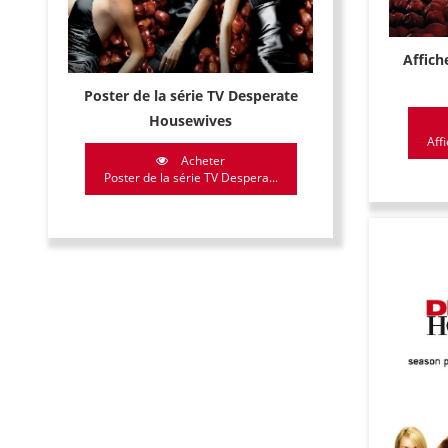
Affich
Poster de la série TV Desperate
Housewives
Affi
Acheter
Poster de la série TV Despera...