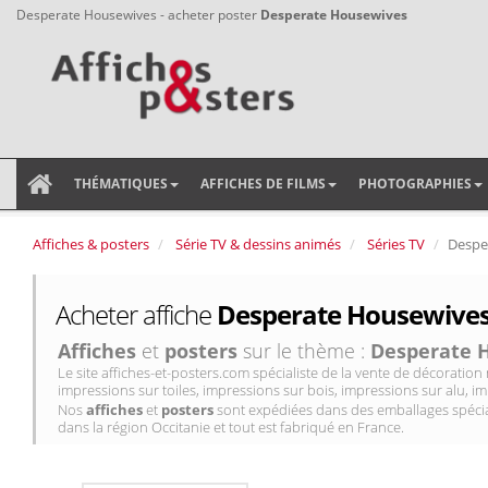
Desperate Housewives - acheter poster
Desperate Housewives
THÉMATIQUES
AFFICHES DE FILMS
PHOTOGRAPHIES
Affiches & posters
Série TV & dessins animés
Séries TV
Despe
Acheter affiche
Desperate Housewives 
Affiches
et
posters
sur le thème :
Desperate 
Le site affiches-et-posters.com spécialiste de la vente de décorati
impressions sur toiles, impressions sur bois, impressions sur alu, im
Nos
affiches
et
posters
sont expédiées dans des emballages spécial
dans la région Occitanie et tout est fabriqué en France.