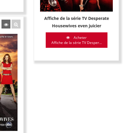
Affiche de la série TV Desperate
Housewives even juicier
Acheter
Affiche de la série TV Desper...