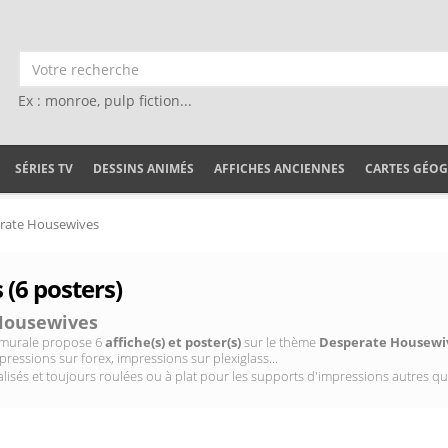
Ex : monroe, pulp fiction...
SÉRIES TV
DESSINS ANIMÉS
AFFICHES ANCIENNES
CARTES GÉO
rate Housewives
(6 posters)
Housewives
on murale propose 6
affiche(s) et poster(s)
sur le thème
Desperate Housewi
pressions sur forex, impressions sur plexiglass...
isés et toujours roulées ou à plat pour les supports d'impressions autres qu