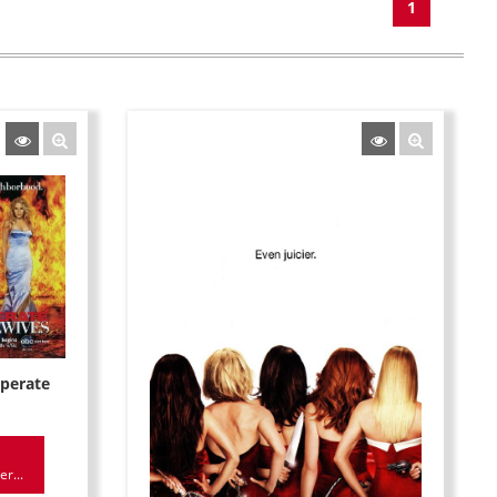
1
sperate
r...