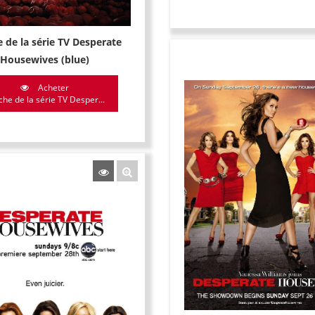
e de la série TV Desperate
Housewives (blue)
Acheter
che de la série TV Desper...