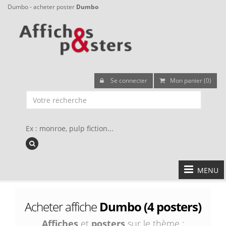
Dumbo - acheter poster
Dumbo
Se connecter
Mon panier (0)
Ex : monroe, pulp fiction...
MENU
Acheter affiche
Dumbo (4 posters)
Affiches
et
posters
sur le thème :