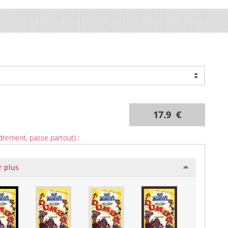
17.9 €
drement, passe partout) :
r plus