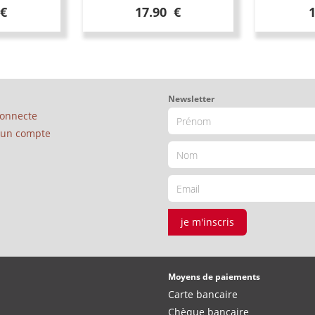
 €
17.90 €
Newsletter
connecte
é un compte
je m'inscris
Moyens de paiements
Carte bancaire
Chèque bancaire