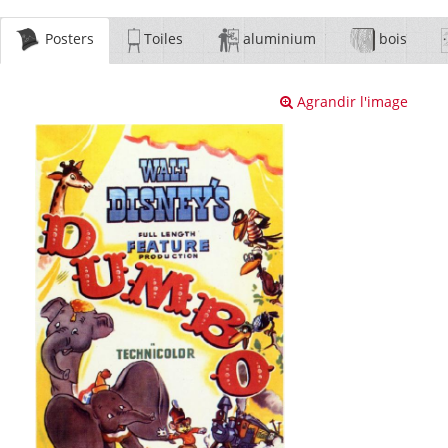
Posters
Toiles
aluminium
bois
Agrandir l'image