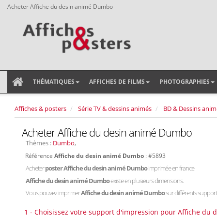
Acheter Affiche du desin animé Dumbo
THÉMATIQUES
AFFICHES DE FILMS
PHOTOGRAPHIES
Affiches & posters
Série TV & dessins animés
BD & Dessins anim
Acheter Affiche du desin animé Dumbo
Thèmes :
Dumbo
,
Référence
Affiche du desin animé Dumbo
: #5893
Acheter
poster Affiche du desin animé Dumbo
imprimée en france.
Affiche du desin animé Dumbo
existe en plusieurs dimensions.
Vous pouvez imprimer
Affiche du desin animé Dumbo
sur différents supports
1 - Choisissez votre support d'impression pour Affiche du