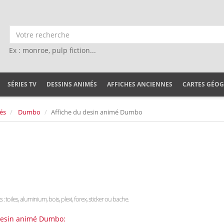
Ex : monroe, pulp fiction...
SÉRIES TV
DESSINS ANIMÉS
AFFICHES ANCIENNES
CARTES GÉO
és
Dumbo
Affiche du desin animé Dumbo
 : toiles, aluminium, bois, plexi, forex, sticker ou bache.
 desin animé Dumbo: